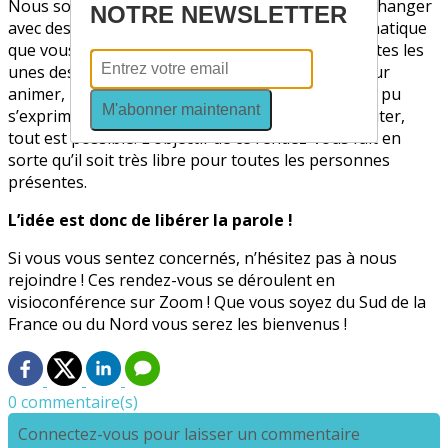
Nous souhaitons avant tout que vous puissiez échanger
NOTRE NEWSLETTER
avec des personnes partageant la même problématique
que vous, et avec des expériences toutes différentes les
unes des autres. Annie, notre bénévole, est là pour
animer, relancer et s’assurer que tout le monde a pu
M'abonner maintenant
s’exprimer, et si vous souhaitez uniquement écouter,
tout est possible. L’objectif de ce rendez-vous fait en
sorte qu’il soit très libre pour toutes les personnes
présentes.
L’idée est donc de libérer la parole !
Si vous vous sentez concernés, n’hésitez pas à nous
rejoindre ! Ces rendez-vous se déroulent en
visioconférence sur Zoom ! Que vous soyez du Sud de la
France ou du Nord vous serez les bienvenus !
0 commentaire(s)
Connectez-vous pour laisser un commentaire