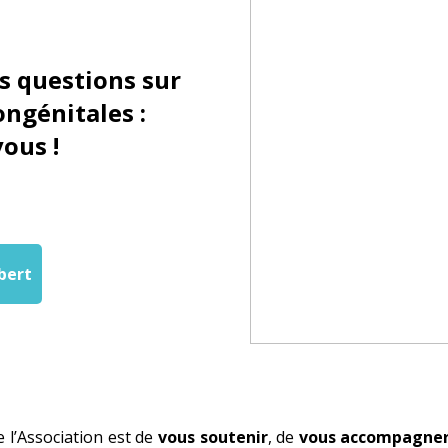
s questions sur
ongénitales :
vous !
bert
e l’Association est de
vous soutenir
, de
vous accompagne