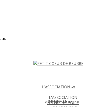
iaux
L'ASSOCIATION
▴
▾
L'ASSOCIATION
S'INFORMER
▴
▾
NOTRE HISTOIRE