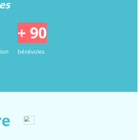
res
+ 90
ion
bénévoles
re