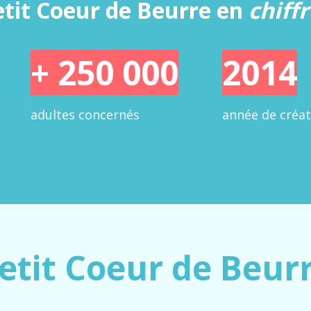
etit Coeur de Beurre en
chiff
+ 250 000
2014
adultes concernés
année de créat
etit Coeur de Beur