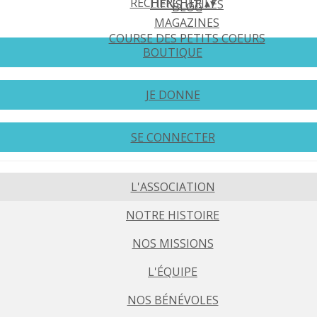
RECHERCHER
▴
▾
LIENS UTILES
BLOG
MAGAZINES
COURSE DES PETITS COEURS
BOUTIQUE
JE DONNE
SE CONNECTER
L'ASSOCIATION
NOTRE HISTOIRE
NOS MISSIONS
L'ÉQUIPE
NOS BÉNÉVOLES