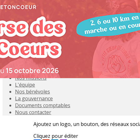
Exporter les lignes sélectionnées
Exporter toutes les colonnes
Exporter uniquement les colonnes affichées
Menu
<
>
L'association
Notre histoire
Nos missions
L'équipe
Nos bénévoles
La gouvernance
Documents comptables
Nous contacter
Ajoutez un logo, un bouton, des réseaux soc
Cliquez pour éditer