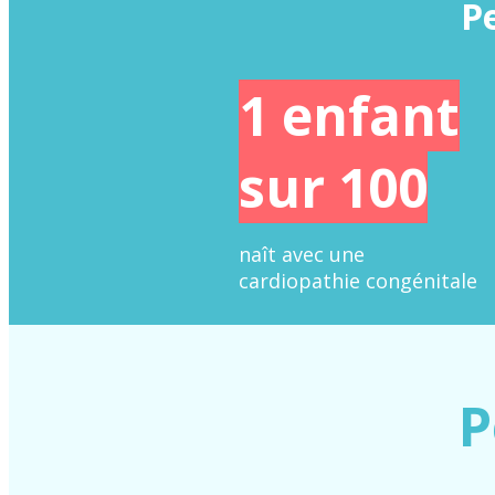
P
1 enfant
sur 100
naît avec une
cardiopathie congénitale
P