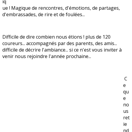
iq
ue ! Magique de rencontres, d'émotions, de partages,
d'embrassades, de rire et de foulées...
Difficile de dire combien nous étions ! plus de 120
coureurs... accompagnés par des parents, des amis...
difficile de décrire l'ambiance... si ce n'est vous inviter à
venir nous rejoindre l'année prochaine...
C
e
qu
e
no
us
ret
ie
nd