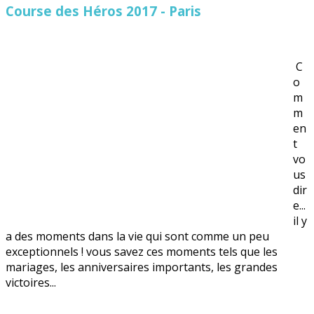
Course des Héros 2017 - Paris
C
o
m
m
en
t
vo
us
dir
e...
il y
a des moments dans la vie qui sont comme un peu
exceptionnels ! vous savez ces moments tels que les
mariages, les anniversaires importants, les grandes
victoires...