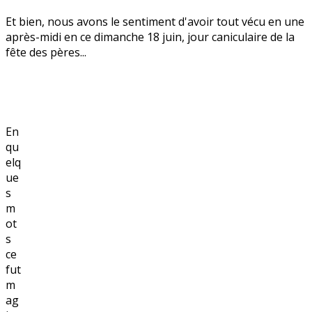
Et bien, nous avons le sentiment d'avoir tout vécu en une
après-midi en ce dimanche 18 juin, jour caniculaire de la
fête des pères...
En
qu
elq
ue
s
m
ot
s
ce
fut
m
ag