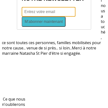
i
no
us
a
to
M'abonner maintenant
uc
hé
,
ce sont toutes ces personnes, familles mobilisées pour
notre cause... venue de si près... si loin...Merci à notre
marraine Natasha St Pier d'être si engagée.
Ce que nous
n'oublierons