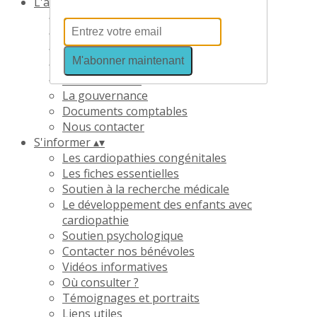
L'association
▴
▾
L'association
Notre histoire
Nos missions
M'abonner maintenant
L'équipe
Nos bénévoles
La gouvernance
Documents comptables
Nous contacter
S'informer
▴
▾
Les cardiopathies congénitales
Les fiches essentielles
Soutien à la recherche médicale
Le développement des enfants avec
cardiopathie
Soutien psychologique
Contacter nos bénévoles
Vidéos informatives
Où consulter ?
Témoignages et portraits
Liens utiles