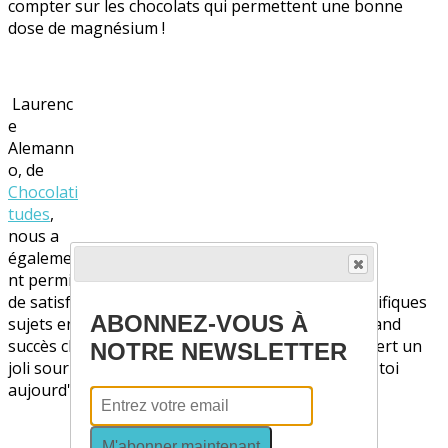
compter sur les chocolats qui permettent une bonne
dose de magnésium !
Laurenc
e
Alemann
o, de
Chocolati
tudes
,
nous a
égaleme
nt permis
de satisfaire les palais les plus fins avec ses magnifiques
ABONNEZ-VOUS À
sujets en chocolat Bio. Les poupées ont eu un grand
succès chez les petites filles! Amandine nous a offert un
NOTRE NEWSLETTER
joli sourire breton. Nous avons une pensée pour toi
aujourd'hui Amandine;-)
M'abonner maintenant