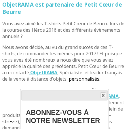
ObjetRAMA est partenaire de Petit Cœur de
Beurre
Vous avez aimé les T-shirts Petit Cœur de Beurre lors de
la course des Héros 2016 et des différents évènements
annuels ?
Nous avons décidé, au vu du grand succès de ces T-
shirts, de commander les mêmes pour 2017 ! Et puisque
vous avez été nombreux a nous dire que vous aviez
apprécié la qualité des précédents, Petit Cœur de Beurre
a recontacté
ObjetRAMA
, Spécialiste
et leader français
de la vente à distance d’objets
personnalisés
.
Chez
ObjetRAMA
,
non seulement
ils ont plein de
ABONNEZ-VOUS À
produits sympas (
Ils vous plaisent nos cœurs anti-
NOTRE NEWSLETTER
stress
?), mais en plus ils sont très à l’écoute de nos
demandes et surtout, notre Maryline a toujours le