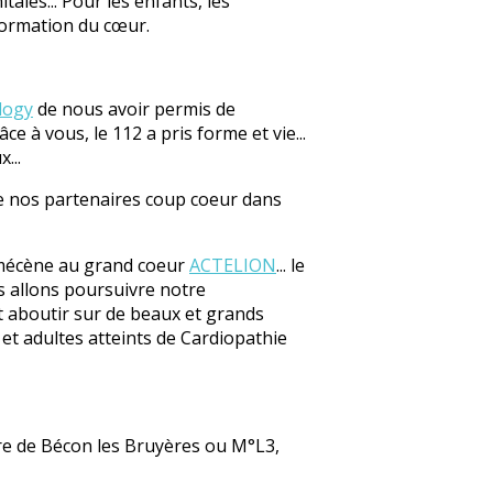
ales... Pour les enfants, les
lformation du cœur.
logy
de nous avoir permis de
e à vous, le 112 a pris forme et vie...
...
 nos partenaires coup coeur dans
 mécène au grand coeur
ACTELION
... le
s allons poursuivre notre
t aboutir sur de beaux et grands
 et adultes atteints de Cardiopathie
e de Bécon les Bruyères ou M°L3,