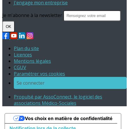
J'engage mon entreprise
Je m'abonne à la newsletter
OK
Plan du site
Licences
Mentions légales
CGUV
Paramétrer vos cookies
Se connecter
Propulsé par AssoConnect, le logiciel des
associations Médico-Sociales
Vos choix en matière de confidentialité
Notification lors de la collecte