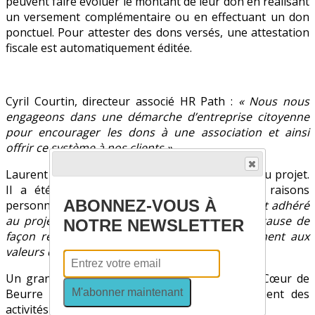
peuvent faire évoluer le montant de leur don en réalisant
un versement complémentaire ou en effectuant un don
ponctuel. Pour attester des dons versés, une attestation
fiscale est automatiquement éditée.
Cyril Courtin, directeur associé HR Path :
« Nous nous
engageons dans une démarche d’entreprise citoyenne
pour encourager les dons à une association et ainsi
offrir ce système à nos clients »
.
Laurent Gil, consultant HR Path est à l’initiative du projet.
Il a été sensibilisé à l’association pour des raisons
ABONNEZ-VOUS À
personnelles :
« Les salariés ont très rapidement adhéré
au projet. En 1 clic, ils peuvent soutenir une cause de
NOTRE NEWSLETTER
façon régulière, ce qui renforce leur attachement aux
valeurs de l’entreprise. »
Un grand merci à HR Path d'avoir choisi Petit Cœur de
M'abonner maintenant
Beurre est de participer ainsi au développement des
activités de l'association!