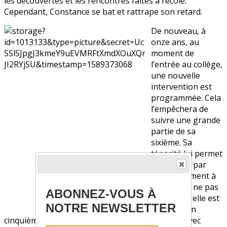
les découvertes et les rencontres faites à l’école.
Cependant, Constance se bat et rattrape son retard.
De nouveau, à
onze ans, au
moment de
l’entrée au collège,
une nouvelle
intervention est
programmée. Cela
l’empêchera de
suivre une grande
partie de sa
sixième. Sa
ténacité lui permet
de réussir, par
l’enseignement à
distance, à ne pas
ABONNEZ-VOUS À
redoubler: elle est
NOTRE NEWSLETTER
acceptée en
cinquième. En troisième elle obtient son brevet avec