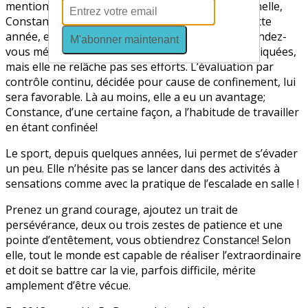
mention et, refusant une orientation professionnelle,
Constance décide de préparer un bac général. Cette
année, elle est en terminale, il y a toujours des rendez-
M'abonner maintenant
vous médicaux qui rendent ses études plus compliquées,
mais elle ne relâche pas ses efforts. L’évaluation par
contrôle continu, décidée pour cause de confinement, lui
sera favorable. Là au moins, elle a eu un avantage;
Constance, d’une certaine façon, a l’habitude de travailler
en étant confinée!
Le sport, depuis quelques années, lui permet de s’évader
un peu. Elle n’hésite pas se lancer dans des activités à
sensations comme avec la pratique de l’escalade en salle !
Prenez un grand courage, ajoutez un trait de
persévérance, deux ou trois zestes de patience et une
pointe d’entêtement, vous obtiendrez Constance! Selon
elle, tout le monde est capable de réaliser l’extraordinaire
et doit se battre car la vie, parfois difficile, mérite
amplement d’être vécue.