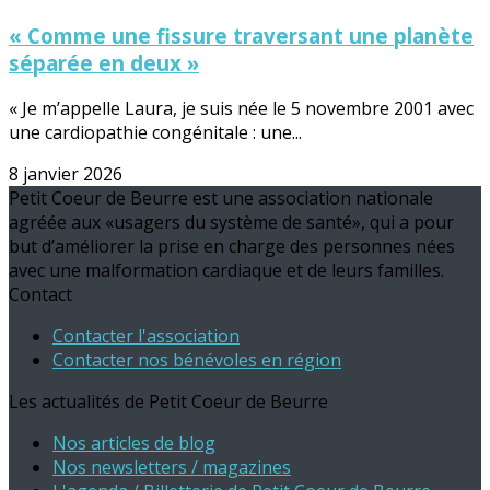
« Comme une fissure traversant une planète
séparée en deux »
« Je m’appelle Laura, je suis née le 5 novembre 2001 avec
une cardiopathie congénitale : une...
8 janvier 2026
Petit Coeur de Beurre est une association nationale
agréée aux «usagers du système de santé», qui a pour
but d’améliorer la prise en charge des personnes nées
avec une malformation cardiaque et de leurs familles.
Contact
Contacter l'association
Contacter nos bénévoles en région
Les actualités de Petit Coeur de Beurre
Nos articles de blog
Nos newsletters / magazines