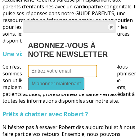
parents d'enfants nés avec un cardiopathie congénitale. Il
puise ses réponses dans notre GUIDE PARENTS, une
ressource riche en informations pratiques et en soutien
pour les familles. Que vous ayez des questions sur les
soins, les démarches administratives ou les ressources
disponibles, Robert est là pour vous guider.
ABONNEZ-VOUS À
Une vision d'avenir
NOTRE NEWSLETTER
Ce n'est que le début de l'aventure pour Robert. Nous
sommes impatients de mesurer son impact et d'optimiser
son utilisation. Notre vision ? Que Robert devienne
M'abonner maintenant
rapidement une ressource fiable pour tous - parents,
patients adultes, professionnels de santé - en accédant à
toutes les informations disponibles sur notre site.
Prêts à chatter avec Robert ?
N'hésitez pas à essayer Robert dès aujourd'hui et à nous
faire part de vos retours. Ensemble, nous pouvons