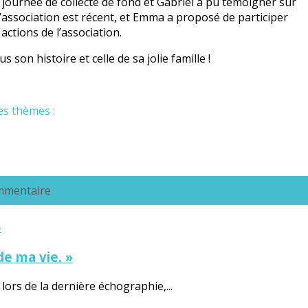
 journée de collecte de fond et Gabriel a pu témoigner sur
 l’association est récent, et Emma a proposé de participer
actions de l’association.
son histoire et celle de sa jolie famille !
es thèmes :
ommentaire
de ma vie. »
lors de la dernière échographie,...