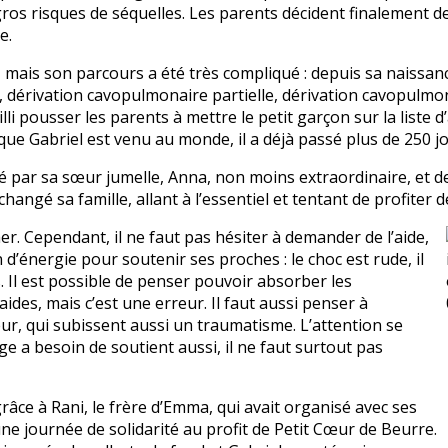
gros risques de séquelles. Les parents décident finalement de
e.
, mais son parcours a été très compliqué : depuis sa naissance
érivation cavopulmonaire partielle, dérivation cavopulmonai
lli pousser les parents à mettre le petit garçon sur la liste
ue Gabriel est venu au monde, il a déjà passé plus de 250 jo
é par sa sœur jumelle, Anna, non moins extraordinaire, et d
changé sa famille, allant à l’essentiel et tentant de profiter
cher. Cependant, il ne faut pas hésiter à demander de l’aide,
n d’énergie pour soutenir ses proches : le choc est rude, il
. Il est possible de penser pouvoir absorber les
des, mais c’est une erreur. Il faut aussi penser à
œur, qui subissent aussi un traumatisme. L’attention se
ge a besoin de soutient aussi, il ne faut surtout pas
âce à Rani, le frère d’Emma, qui avait organisé avec ses
ne journée de solidarité au profit de Petit Cœur de Beurre.