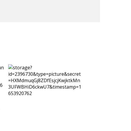
un
 6
e