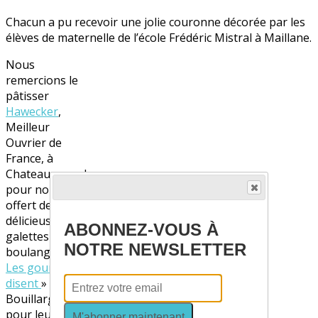
Chacun a pu recevoir une jolie couronne décorée par les
élèves de maternelle de l’école Frédéric Mistral à Maillane.
Nous
remercions le
pâtisser
Hawecker
,
Meilleur
Ouvrier de
France, à
Chateaurenard
pour nous avoir
offert de
délicieuses
ABONNEZ-VOUS À
galettes et
la
NOTRE NEWSLETTER
boulangerie «
Les gourmands
disent
» de
Bouillargues
pour leur très
M'abonner maintenant